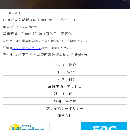
T-CROWN
住所／東京都新宿区天神町36-1 ユウビル1F
電話／03-6887-9879
営業時間／9:00〜21:30（店休日：不定休）
※定休日及び営業時間はレッスン状況によって異なります。
詳細は
レッスン予約ページ
よりご確認ください。
アクセス／東京メトロ東西線神楽坂駅から徒歩4分
レッスン紹介
コーチ紹介
レッスン料金
施設案内・アクセス
試打サービス
お問い合わせ
プライバシーポリシー
運営会社