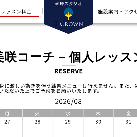
レッスン料金
施設案内・アク
美咲コーチ – 個人レッス
RESERVE
身に激しい動きを伴う練習メニューは行えません。また、
いただいた上でご予約をお願いいたします。
2026/08
月
火
水
木
金
27
28
29
30
31