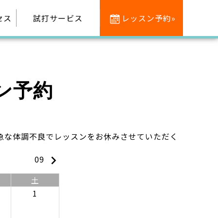
セス
試打サービス
レッスン予約»
ン予約
急な体調不良でレッスンをお休みさせていただく
keyboard_arrow_right
09
土
1