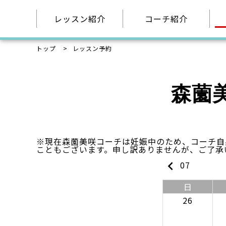
レッスン紹介
コーチ紹介
トップ
レッスン予約
森薗
※現在森薗美咲コーチは妊娠中のため、コーチ自
こともございます。申し訳ありませんが、ご了承
keyboard_arrow_left
07
日
26